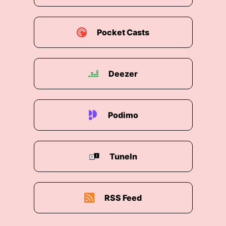
Pocket Casts
Deezer
Podimo
TuneIn
RSS Feed