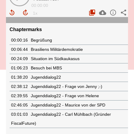
00:00:00
Chaptermarks
00:00:16
Begrüßung
00:06:44
Brasiliens Militärdemokratie
00:24:09
Situation im Südkaukasus
01:06:23
Besuch bei MBS
01:38:20
Jugenddialog22
02:38:12
Jugenddialog22 - Frage von Jenny ;-)
02:39:55
Jugenddialog22 - Frage von Helene
02:46:05
Jugenddialog22 - Maurice von der SPD
03:01:03
Jugenddialog22 - Carl Mühlbach (Gründer
FiscalFuture)
03:08:04
Christoph Schönberger, Auf der Bank und ich