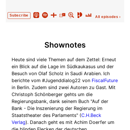
03:40:19
Achim Doerfer, Irgendjemand musste die Täter
Subscribe
ja bestrafen und ich
All episodes
›
05:09:50
Zum Abschluss
Shownotes
Heute sind viele Themen auf dem Zettel: Erneut
ein Blick auf die Lage im Südkaukasus und der
Besuch von Olaf Scholz in Saudi Arabien. Ich
berichte vom #Jugenddialog22 von
FiscalFuture
in Berlin. Zudem sind zwei Autoren zu Gast. Mit
Christoph Schönberger gehts um die
Regierungsbank, dank seinem Buch "Auf der
Bank - Die Inszenierung der Regierung im
Staatstheater des Parlaments" (
C.H.Beck
Verlag
). Danach geht es mit Achim Doerfer um
die blinden Flecken der deutschen