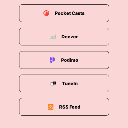
Pocket Casts
Deezer
Podimo
TuneIn
RSS Feed